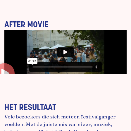
AFTER MOVIE
HET RESULTAAT
Vele bezoekers die zich meteen festivalganger
voelden. Met de juiste mix van sfeer, muziek,