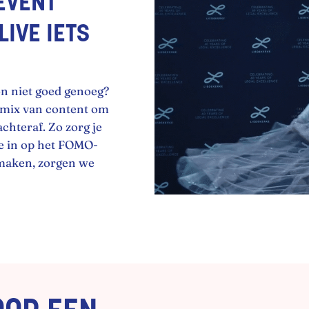
EVENT
IVE IETS
on niet goed genoeg?
n mix van content om
chteraf. Zo zorg je
je in op het FOMO-
 maken, zorgen we