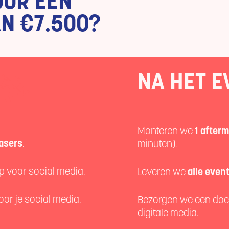
OOR EEN
N €7.500?
NA HET E
Monteren we
1 after
easers
.
minuten).
p voor social media.
Leveren we
alle even
or je social media.
Bezorgen we een do
digitale media.