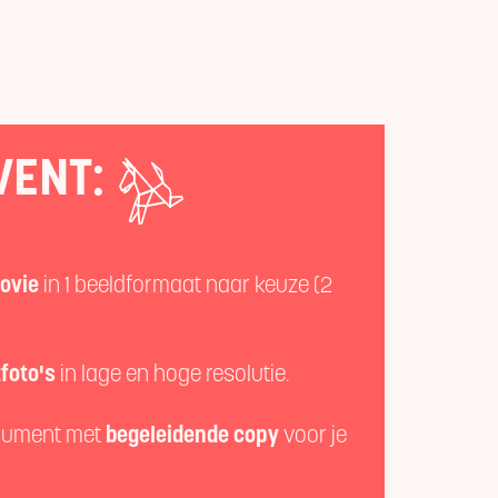
VENT:
movie
in 1 beeldformaat naar keuze (2
tfoto's
in lage en hoge resolutie.
cument met
begeleidende copy
voor je