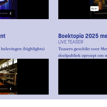
nt
Boektopia 2025 me
LIVE TEASER
belevingen (highlights)
Teasers geschikt voor Met
doelpubliek oproept om n