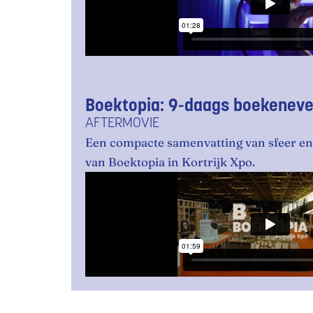
Boektopia: 9-daags boekeneve
AFTERMOVIE
Een compacte samenvatting van sfeer en 
van Boektopia in Kortrijk Xpo.