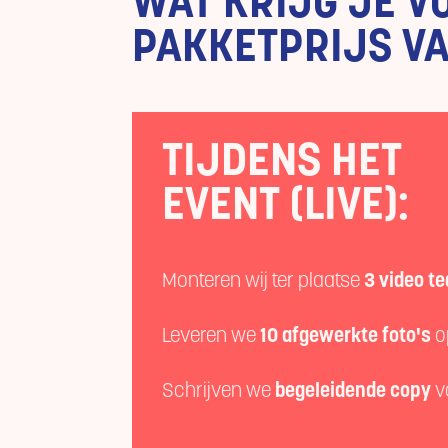
WAT KRIJG JE V
PAKKETPRIJS VA
TIJDENS HET
EVENT (LIVE):
Monteren wij ter plaatse
3 video t
Leveren we
10 afgewerkte foto's
o
Schrijven we
begeleidende
copy
vo