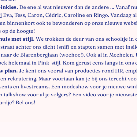
inkies.
De ene al wat nieuwer dan de andere … Vanaf nu
ij Eva, Tess, Caron, Cédric, Caroline en Ringo. Vandaag al
 en binnenkort ook te bewonderen op onze nieuwe websi
 op de hoogte!
uis met stijl.
We trokken de deur van ons schooltje in 
traat achter ons dicht (snif) en stapten samen met Insi
naar de Blarenberglaan (woehoe!). Ook al in Mechelen. 
oek helemaal in Pink-stijl. Kom gerust eens langs in ons 
w plan.
Je kent ons vooral van producties rond HR, emp
en rekrutering. Maar voortaan kan je bij ons terecht voor
events en livestreams. Een modeshow voor je nieuwe win
m talkshow voor al je volgers? Een video voor je nieuwst
ardje? Bel ons!