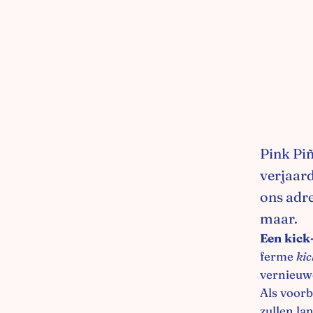
Pink Piñ
verjaard
ons adre
maar.
Een kick-
ferme
kic
vernieuwd
Als voorb
zullen la