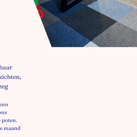
 haar
zichten,
 zeg
 een
ons
e poten.
ie maand