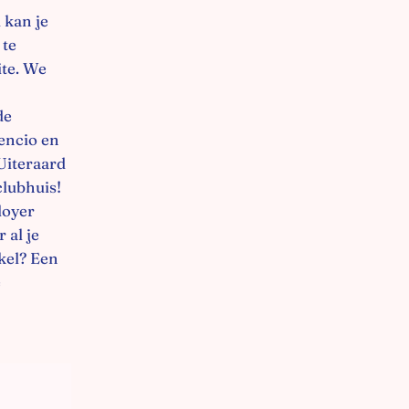
 kan je
 te
te. We
de
lencio en
Uiteraard
clubhuis!
loyer
 al je
kel? Een
e