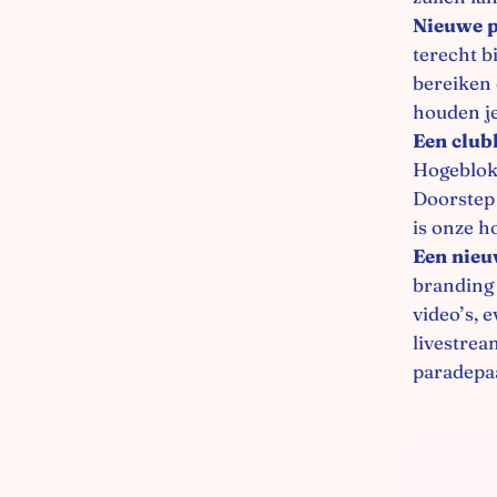
Nieuwe p
terecht b
bereiken
houden je
Een clubh
Hogebloks
Doorstep 
is onze h
Een nieu
branding 
video’s, 
livestrea
paradepa